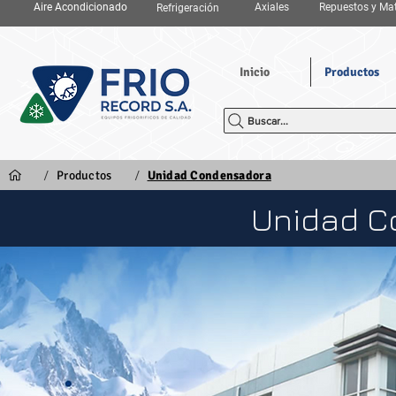
Aire Acondicionado
Axiales
Repuestos y Mat
Refrigeración
Inicio
Productos
Buscar...
/
/
Productos
Unidad Condensadora
Unidad C