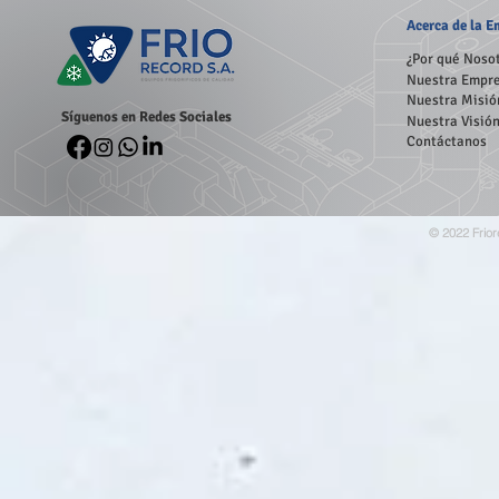
Acerca
de la 
¿Por qué Noso
Nuestra Empr
Nuestra Misió
Síguenos en Redes Sociales
Nuestra Visió
Contáctanos
© 2022 Frior