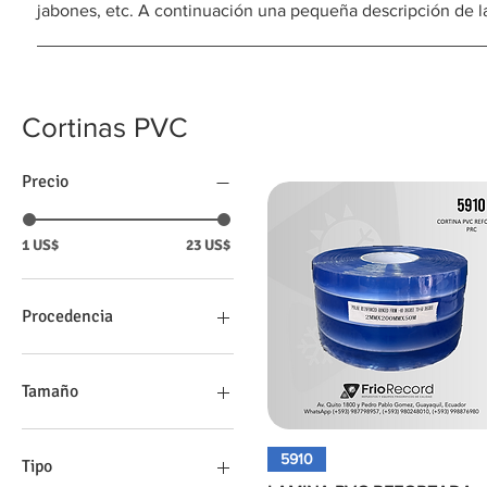
jabones, etc. A continuación una pequeña descripción de l
Cortinas PVC
Precio
1 US$
23 US$
Procedencia
China
USA
Tamaño
200 mm
Vista rápida
5910
300 mm
Tipo