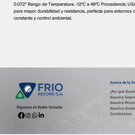
0.072" Rango de Temperatura: -12°C a 49°C Procedencia: U
para mayor durabilidad y resistencia, perfecta para entornos c
constante y control ambiental.
Acerca
de la 
¿Por qué Noso
Nuestra Empr
Nuestra Misió
Síguenos en Redes Sociales
Nuestra Visió
Contáctanos