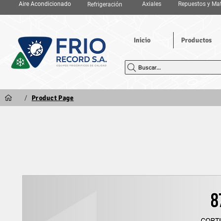
Aire Acondicionado
Axiales
Repuestos y Mat
Refrigeración
Inicio
Productos
Buscar...
/
Product Page