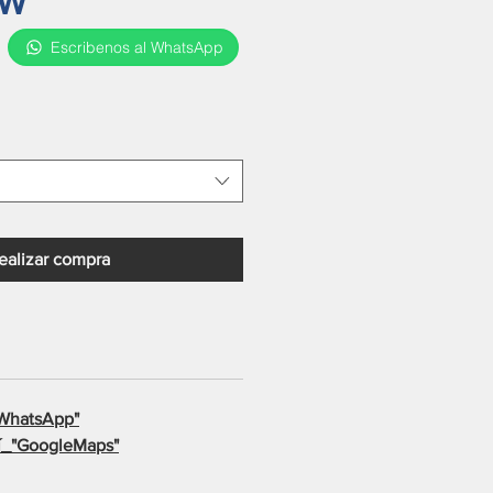
LW
Escribenos al WhatsApp
o
ealizar compra
WhatsApp"
_"
GoogleMaps"