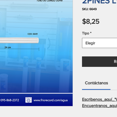
2PINES 
SKU: 6649
Preci
$8,25
Tipo
*
Elegir
R
Contáctanos
Escribenos_aquí_"
Encuentranos_aquí