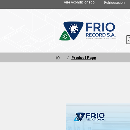
Aire Acondicionado
Refrigeración
/
Product Page