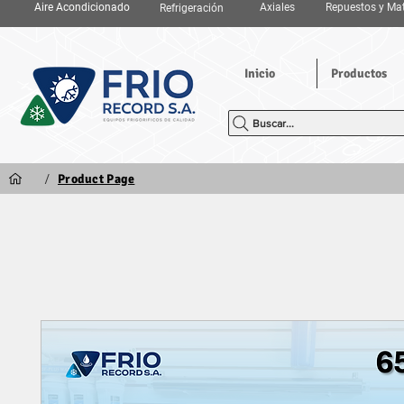
Aire Acondicionado
Axiales
Repuestos y Mat
Refrigeración
Inicio
Productos
Buscar...
/
Product Page