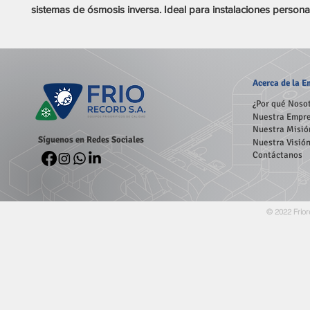
sistemas de ósmosis inversa. Ideal para instalaciones persona
Acerca
de la 
¿Por qué Noso
Nuestra Empr
Nuestra Misió
Síguenos en Redes Sociales
Nuestra Visió
Contáctanos
© 2022 Frior