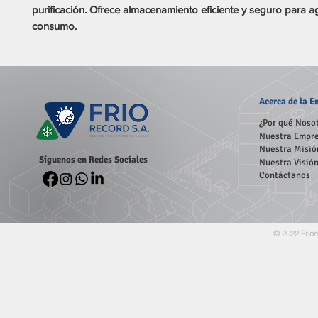
purificación. Ofrece almacenamiento eficiente y seguro para ag
consumo.
Acerca
de la 
¿Por qué Noso
Nuestra Empr
Nuestra Misió
Síguenos en Redes Sociales
Nuestra Visió
Contáctanos
© 2022 Frior