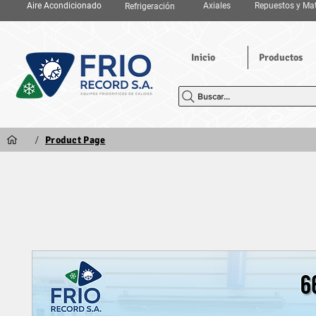
Aire Acondicionado
Axiales
Repuestos y Mat
Refrigeración
Inicio
Productos
Buscar...
/
Product Page