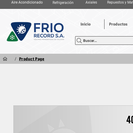
Aire Acondicionado
Axiales
Repuestos y Mat
Refrigeración
Inicio
Productos
Buscar...
/
Product Page