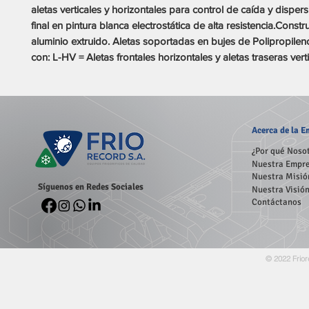
aletas verticales y horizontales para control de caída y dispe
final en pintura blanca electrostática de alta resistencia.Constr
aluminio extruido. Aletas soportadas en bujes de Polipropilen
con: L-HV = Aletas frontales horizontales y aletas traseras vert
Acerca
de la 
¿Por qué Noso
Nuestra Empr
Nuestra Misió
Síguenos en Redes Sociales
Nuestra Visió
Contáctanos
© 2022 Frior