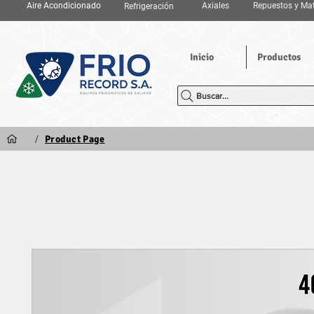
Aire Acondicionado
Axiales
Repuestos y Mat
Refrigeración
Inicio
Productos
Buscar...
/
Product Page