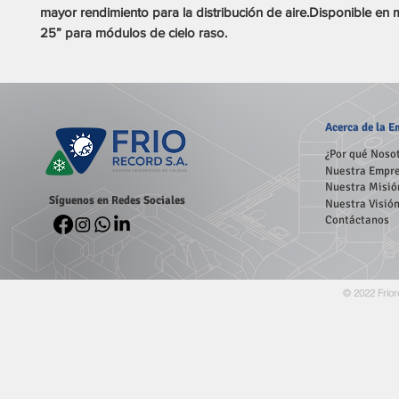
mayor rendimiento para la distribución de aire.Disponible en
25” para módulos de cielo raso.
Acerca
de la 
¿Por qué Noso
Nuestra Empr
Nuestra Misió
Síguenos en Redes Sociales
Nuestra Visió
Contáctanos
© 2022 Frior