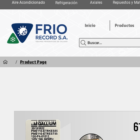
Aire Acondicionado
Axiales
Repuestos y Mat
Refrigeración
Inicio
Productos
Buscar...
/
Product Page