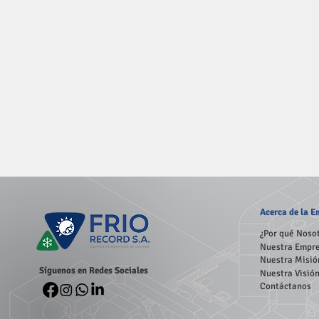
Acerca
de la 
¿Por qué Noso
Nuestra Empr
Nuestra Misió
Síguenos en Redes Sociales
Nuestra Visió
Contáctanos