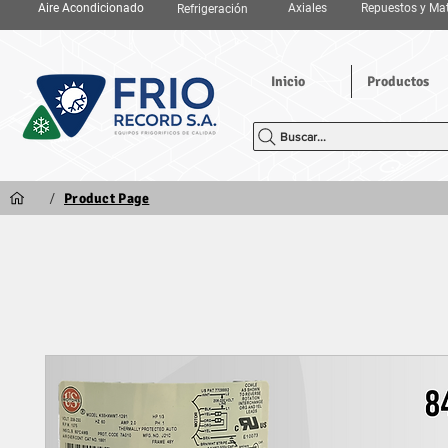
Aire Acondicionado
Axiales
Repuestos y Mat
Refrigeración
Inicio
Productos
Buscar...
/
Product Page