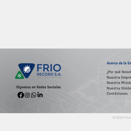
Acerca
de la 
¿Por qué Noso
Nuestra Empr
Nuestra Misió
Síguenos en Redes Sociales
Nuestra Visió
Contáctanos
© 2022 Frior