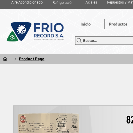
Aire Acondicionado
Axiales
Repuestos y Mat
Refrigeración
Inicio
Productos
Buscar...
/
Product Page