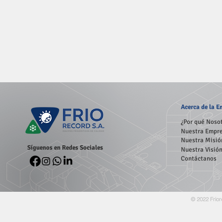
Acerca
de la 
¿Por qué Noso
Nuestra Empr
Nuestra Misió
Síguenos en Redes Sociales
Nuestra Visió
Contáctanos
© 2022 Frior