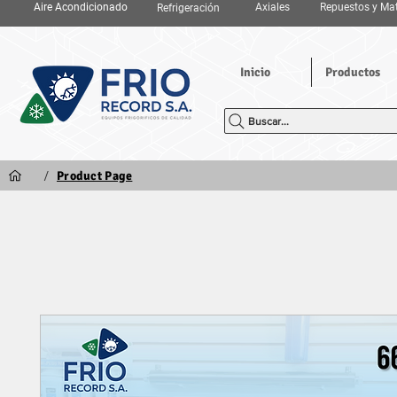
Aire Acondicionado
Axiales
Repuestos y Mat
Refrigeración
Inicio
Productos
Buscar...
/
Product Page