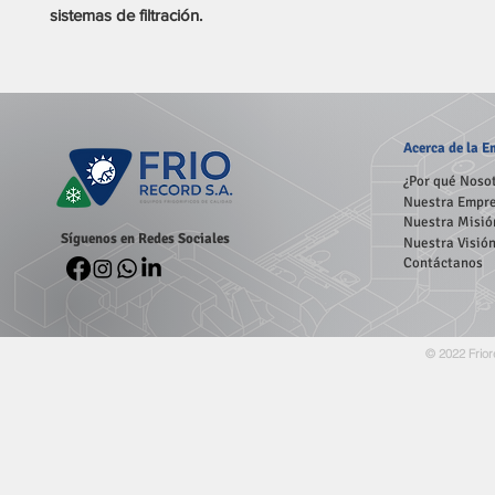
sistemas de filtración.
Acerca
de la 
¿Por qué Noso
Nuestra Empr
Nuestra Misió
Síguenos en Redes Sociales
Nuestra Visió
Contáctanos
© 2022 Frior