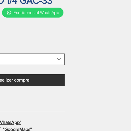
 1/4 GAC-33
Escribenos al WhatsApp
o
ealizar compra
WhatsApp"
_"
GoogleMaps"