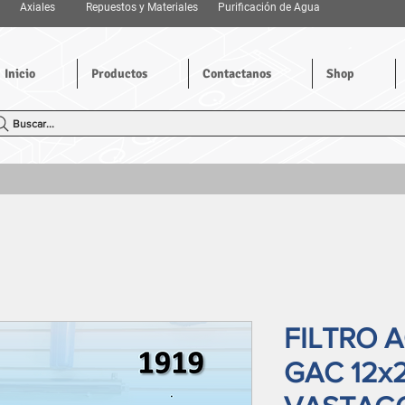
Axiales
Repuestos y Materiales
Purificación de Agua
Inicio
Productos
Contactanos
Shop
Buscar...
FILTRO 
GAC 12x