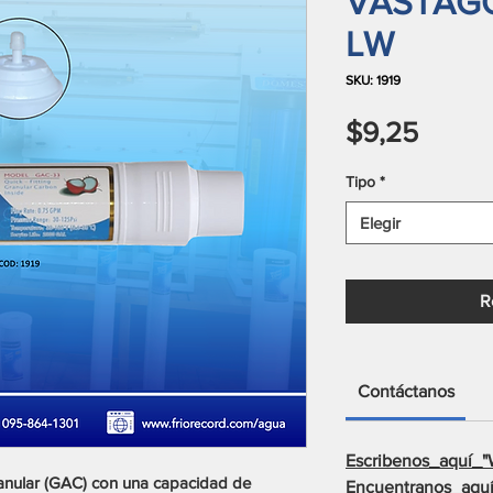
VASTAGO
LW
SKU: 1919
Preci
$9,25
Tipo
*
Elegir
R
Contáctanos
Escribenos_aquí_"
granular (GAC) con una capacidad de
Encuentranos_aquí