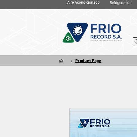
Aire Acondicionado
Refrigeración
/
Product Page