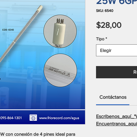
25W 6GP
SKU: 6540
Prec
$28,00
Tipo
*
Elegir
R
Contáctanos
Escribenos_aquí_"
Encuentranos_aquí
5W con conexión de 4 pines ideal para