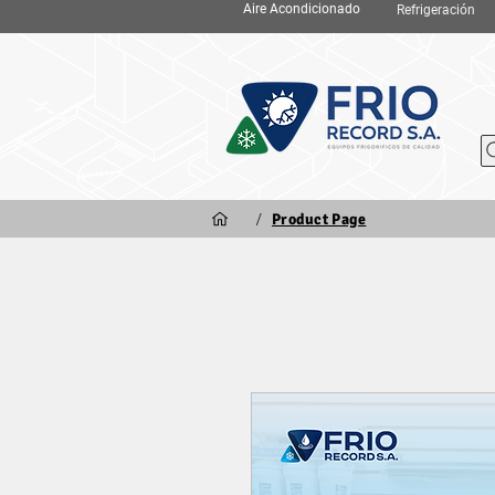
Aire Acondicionado
Refrigeración
/
Product Page