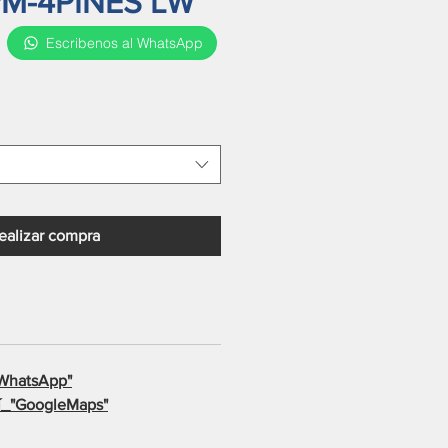
M-4PINES LW
Escribenos al WhatsApp
io
ealizar compra
WhatsApp"
_"
GoogleMaps"