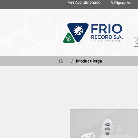
Aire Acondicionado
Refrigeración
/
Product Page