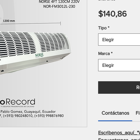
Pre
$140,86
Tipo
*
Elegir
Marca
*
Elegir
R
Contáctanos
F
Escribenos_aquí_"