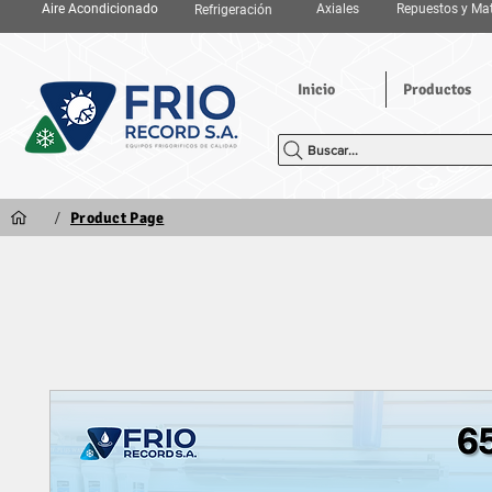
Aire Acondicionado
Axiales
Repuestos y Mat
Refrigeración
Inicio
Productos
Buscar...
/
Product Page