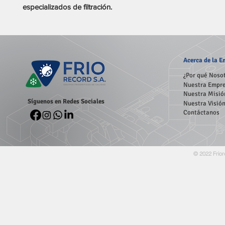
especializados de filtración.
Acerca
de la 
¿Por qué Noso
Nuestra Empr
Nuestra Misió
Síguenos en Redes Sociales
Nuestra Visió
Contáctanos
© 2022 Frior