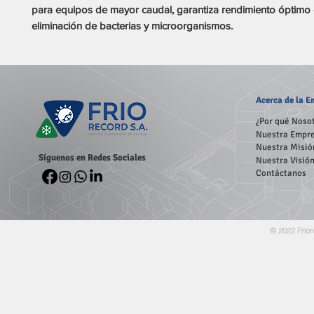
para equipos de mayor caudal, garantiza rendimiento óptimo 
eliminación de bacterias y microorganismos.
Acerca
de la 
¿Por qué Noso
Nuestra Empr
Nuestra Misió
Síguenos en Redes Sociales
Nuestra Visió
Contáctanos
© 2022 Frior