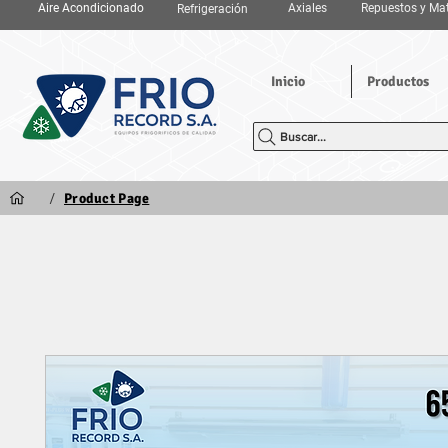
Aire Acondicionado
Axiales
Repuestos y Mat
Refrigeración
Inicio
Productos
Buscar...
/
Product Page