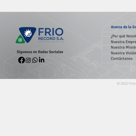
Acerca
de la 
¿Por qué Noso
Nuestra Empr
Nuestra Misió
Síguenos en Redes Sociales
Nuestra Visió
Contáctanos
© 2022 Frior