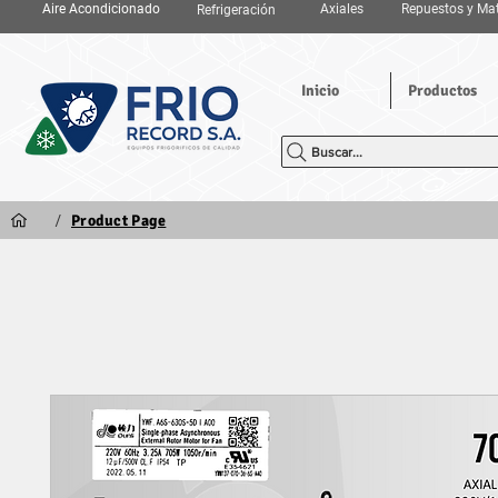
Aire Acondicionado
Axiales
Repuestos y Mat
Refrigeración
Inicio
Productos
Buscar...
/
Product Page