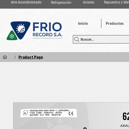
Aire Acondicionado
Axiales
Repuestos y Mat
Refrigeración
Inicio
Productos
Buscar...
/
Product Page