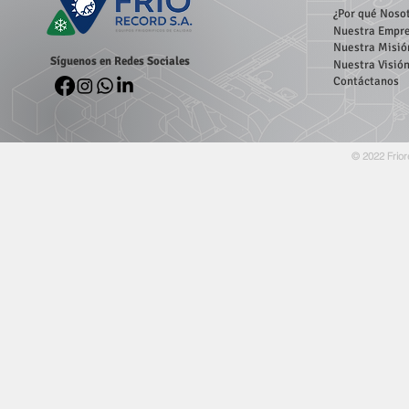
¿Por qué Noso
Nuestra Empr
Nuestra Misió
Síguenos en Redes Sociales
Nuestra Visió
Contáctanos
© 2022 Frior