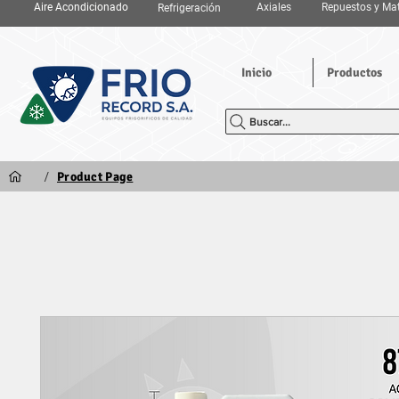
Aire Acondicionado
Axiales
Repuestos y Mat
Refrigeración
Inicio
Productos
Buscar...
/
Product Page