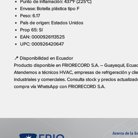
Punto de inflamación:
437°F (225°C)
Envase:
Botella plástica tipo F
Peso:
6.17
País de origen:
Estados Unidos
Prop 65:
Sí
EAN:
0000926113525
UPC:
000926420647
📍 Disponibilidad en Ecuador
Producto disponible en
FRIORECORD S.A. – Guayaquil, Ecua
Atendemos a
técnicos HVAC, empresas de refrigeración y cli
industriales y comerciales
. Consulta stock y precios actualizado
compra vía WhatsApp con FRIORECORD S.A.
Acerca
de la 