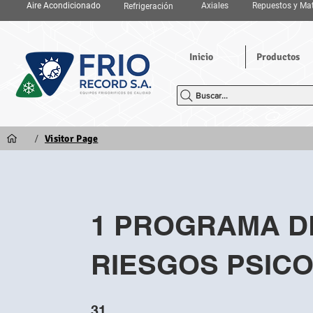
Aire Acondicionado
Axiales
Repuestos y Mat
Refrigeración
Inicio
Productos
Buscar...
/
Visitor Page
1 PROGRAMA D
RIESGOS PSIC
31 pasos
31