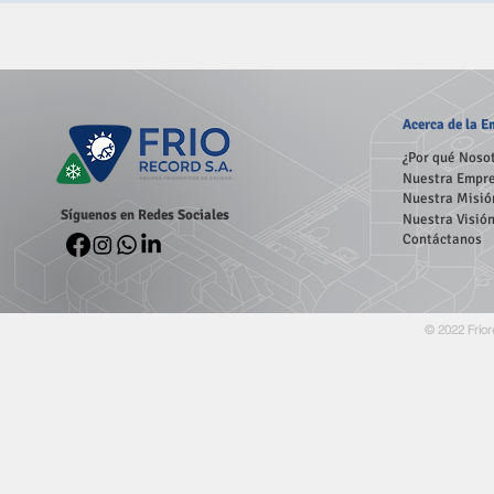
Acerca
de la 
¿Por qué Noso
Nuestra Empr
Nuestra Misió
Síguenos en Redes Sociales
Nuestra Visió
Contáctanos
© 2022 Frior